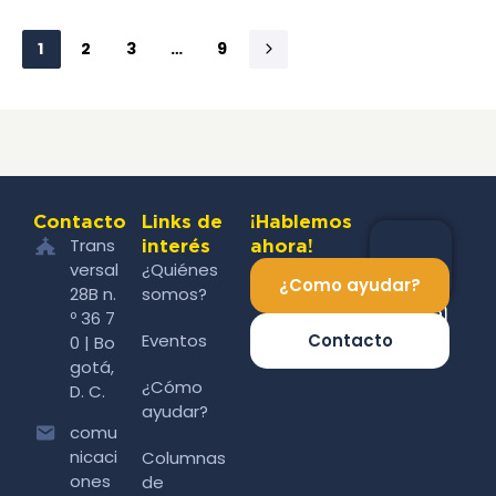
1
2
3
…
9
Contacto
Links de
¡Hablemos
Trans
interés
ahora!
versal
¿Quiénes
¿Como ayudar?
28B n.
somos?
º 36 7
Eventos
Contacto
0 | Bo
gotá,
¿Cómo
D. C.
ayudar?
comu
nicaci
Columnas
ones
de