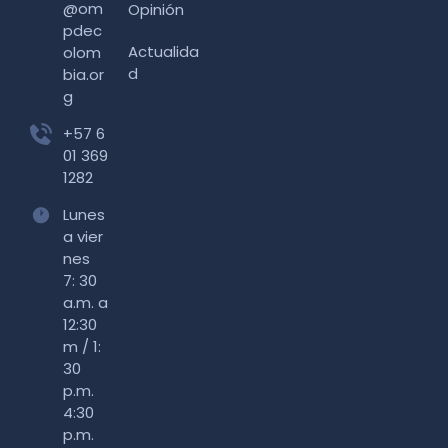
@om
Opinión
pdec
Actualida
olom
d
bia.or
g
+57 6
01 369
1282
Lunes
a vier
nes
7: 30
a.m. a
12:30
m / 1:
30
p.m.
4:30
p.m.