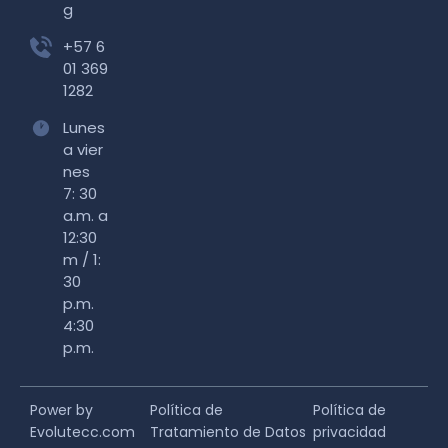
g
+57 6
01 369
1282
Lunes
a vier
nes
7: 30
a.m. a
12:30
m / 1:
30
p.m.
4:30
p.m.
Power by
Política de
Política de
Evolutecc.com
Tratamiento de Datos
privacidad