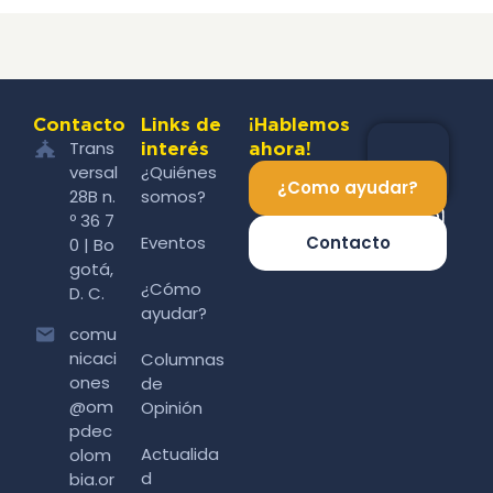
Contacto
Links de
¡Hablemos
Trans
interés
ahora!
versal
¿Quiénes
¿Como ayudar?
28B n.
somos?
º 36 7
Eventos
Contacto
0 | Bo
gotá,
¿Cómo
D. C.
ayudar?
comu
nicaci
Columnas
ones
de
@om
Opinión
pdec
Actualida
olom
d
bia.or