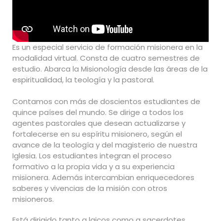
Es un especial servicio de formación misionera en la
modalidad virtual. Consta de cuatro semestres de
estudio. Abarca la Misionología desde las áreas de la
espiritualidad, la teología y la pastoral.
Contamos con más de doscientos estudiantes de
quince países del mundo. Se dirige a todos los
agentes pastorales que desean actualizarse y
fortalecerse en su espíritu misionero, según el
avance de la teología y del magisterio de nuestra
Iglesia. Los estudiantes integran el proceso
formativo a la propia vida y a su experiencia
misionera. Además intercambian enriquecedores
saberes y vivencias de la misión con otros
misioneros.
Está dirigido tanto a laicos como a sacerdotes,