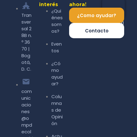
interés
ahora!
¿Qui
Tran
¿Como ayudar?
énes
sver
som
sal 2
Contacto
os?
8B n.
º 36
Even
70 |
tos
Bog
otá,
¿Có
D. C.
mo
ayud
ar?
com
Colu
unic
mna
acio
s de
nes
Opini
@o
ón
mpd
ecol
Actu