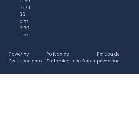
12:30
m / 1:
30
p.m.
4:30
p.m.
Power by
Política de
Política de
Evolutecc.com
Tratamiento de Datos
privacidad