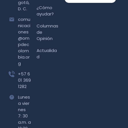
gotá,
¿Cómo
D. C.
ayudar?
comu
nicaci
Columnas
ones
de
@om
Opinión
pdec
Actualida
olom
d
bia.or
g
+57 6
01 369
1282
Lunes
a vier
nes
7: 30
a.m. a