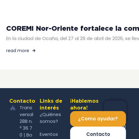
COREMI Nor-Oriente fortalece la co
En la ciudad de Ocaña, del 27 al 29 de abril de 2026, se 
read more
Contacto
Links de
¡Hablemos
Trans
interés
ahora!
versal
¿Quiénes
¿Como ayudar?
28B n.
somos?
º 36 7
Eventos
Contacto
0 | Bo