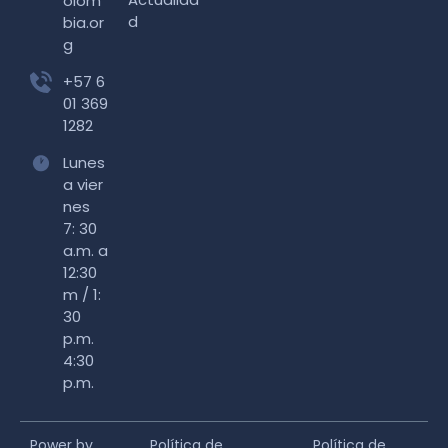
olom
d
bia.or
g
+57 6
01 369
1282
Lunes
a vier
nes
7: 30
a.m. a
12:30
m / 1:
30
p.m.
4:30
p.m.
Power by
Política de
Política de