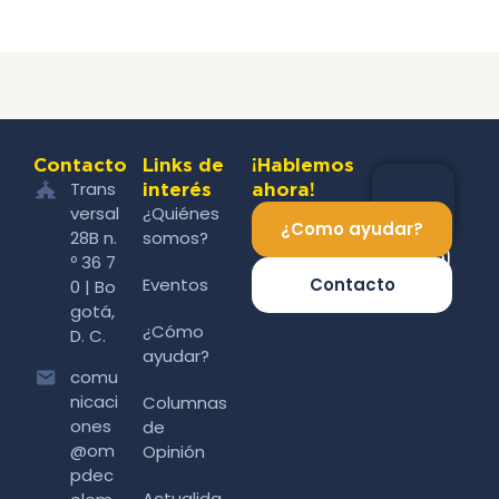
Contacto
Links de
¡Hablemos
Trans
interés
ahora!
versal
¿Quiénes
¿Como ayudar?
28B n.
somos?
º 36 7
Eventos
Contacto
0 | Bo
gotá,
¿Cómo
D. C.
ayudar?
comu
nicaci
Columnas
ones
de
@om
Opinión
pdec
Actualida