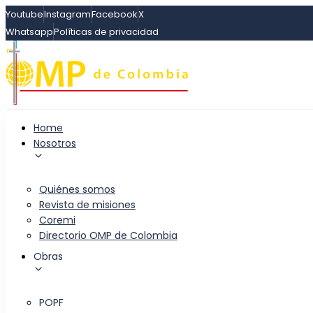
Skip
Youtube
Instagram
Facebook
X
Skip
links
Whatsapp
Políticas de privacidad
to
primary
navigation
Skip
to
content
Home
Nosotros
Quiénes somos
Revista de misiones
Coremi
Directorio OMP de Colombia
Obras
POPF