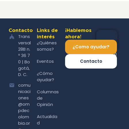
Contacto
Links de
¡Hablemos
Trans
interés
ahora!
versal
¿Quiénes
¿Como ayudar?
28B n.
somos?
º 36 7
Eventos
Contacto
0 | Bo
gotá,
¿Cómo
D. C.
ayudar?
comu
nicaci
Columnas
ones
de
@om
Opinión
pdec
Actualida
olom
d
bia.or