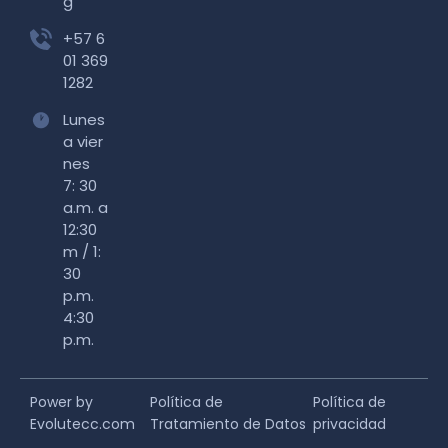
g
+57 6
01 369
1282
Lunes
a vier
nes
7: 30
a.m. a
12:30
m / 1:
30
p.m.
4:30
p.m.
Power by
Política de
Política de
Evolutecc.com
Tratamiento de Datos
privacidad