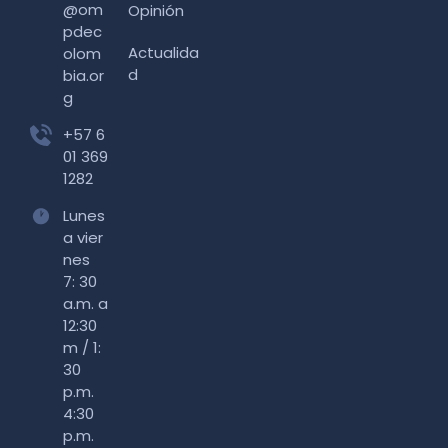
@om
Opinión
pdec
Actualida
olom
d
bia.or
g
+57 6
01 369
1282
Lunes
a vier
nes
7: 30
a.m. a
12:30
m / 1:
30
p.m.
4:30
p.m.