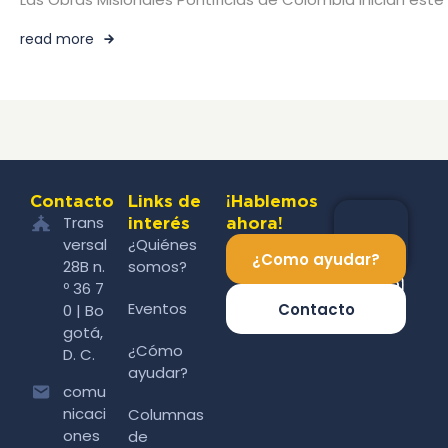
read more
Contacto
Links de
¡Hablemos
Trans
interés
ahora!
versal
¿Quiénes
¿Como ayudar?
28B n.
somos?
º 36 7
Eventos
Contacto
0 | Bo
gotá,
¿Cómo
D. C.
ayudar?
comu
nicaci
Columnas
ones
de