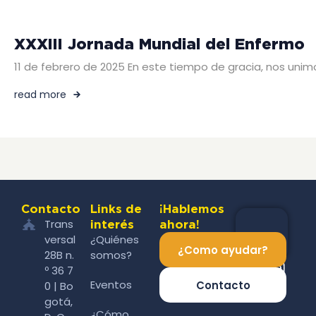
XXXIII Jornada Mundial del Enfermo
11 de febrero de 2025 En este tiempo de gracia, nos unim
read more
Contacto
Links de
¡Hablemos
Trans
interés
ahora!
versal
¿Quiénes
¿Como ayudar?
28B n.
somos?
º 36 7
Eventos
Contacto
0 | Bo
gotá,
¿Cómo