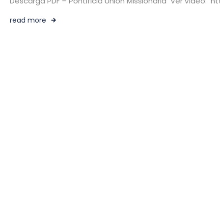
Descarga PDF – Pontificia Unión Missionaria Ver vídeo
read more