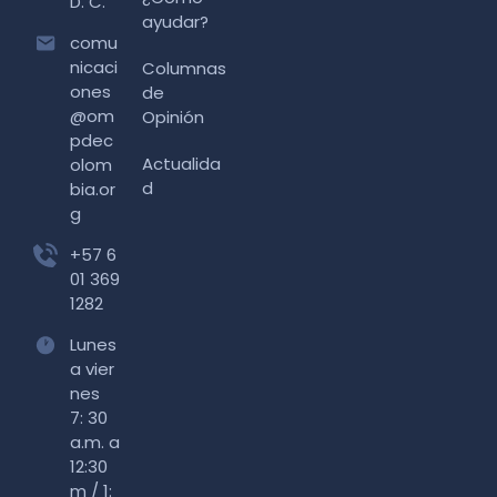
D. C.
ayudar?
comu
nicaci
Columnas
ones
de
@om
Opinión
pdec
Actualida
olom
d
bia.or
g
+57 6
01 369
1282
Lunes
a vier
nes
7: 30
a.m. a
12:30
m / 1: