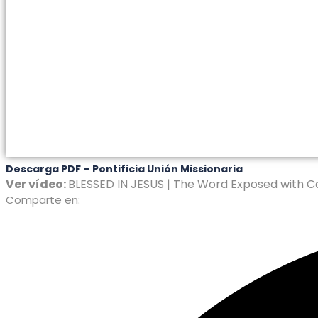
Descarga PDF – Pontificia Unión Missionaria
Ver vídeo:
BLESSED IN JESUS | The Word Exposed with Ca
Comparte en: