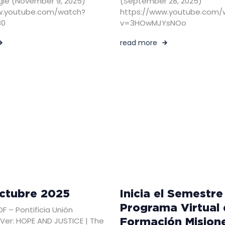
gle (November 9, 2025)
(September 28, 2025)
w.youtube.com/watch?
https://www.youtube.com/
80
v=3HOwMJYsNOo
read more
ctubre 2025
Inicia el Semestre 
Programa Virtual
F – Pontificia Unión
Formación Mision
 Ver: HOPE AND JUSTICE | The