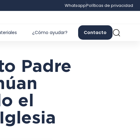
Whatsapp
Políticas de privacidad
teriales
¿Cómo ayudar?
Contacto
to Padre
inúan
o el
Iglesia