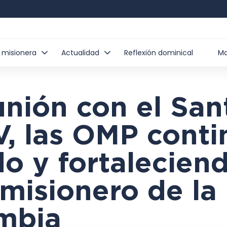
 misionera
Actualidad
Reflexión dominical
Ma
nión con el San
V, las OMP cont
o y fortaleciend
 misionero de la 
mbia