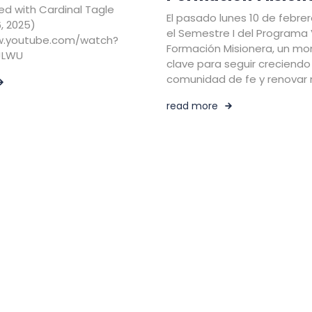
d with Cardinal Tagle
El pasado lunes 10 de febrero
, 2025)
el Semestre I del Programa 
w.youtube.com/watch?
Formación Misionera, un m
JLWU
clave para seguir creciend
comunidad de fe y renovar 
read more