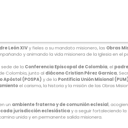
dre León XIV
y fieles a su mandato misionero, las
Obras Mis
añando y animando la vida misionera de la Iglesia en el pa
la sede de la
Conferencia Episcopal de Colombia
, el
padre
de Colombia, junto al
diácono Cristian Pérez Garnica
, Sec
ro Apóstol (POSPA)
y de la
Pontificia Unión Misional (PUM
ramiento
el carisma, la historia y la misión de las Obras Mision
 en un
ambiente fraterno y de comunión eclesial
, acogien
 cada jurisdicción eclesiástica
y a seguir fortaleciendo la
 camina unida y en permanente salida misionera.