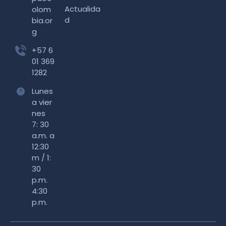
Actualida
olom
d
bia.or
g
+57 6
01 369
1282
Lunes
a vier
nes
7: 30
a.m. a
12:30
m / 1:
30
p.m.
4:30
p.m.