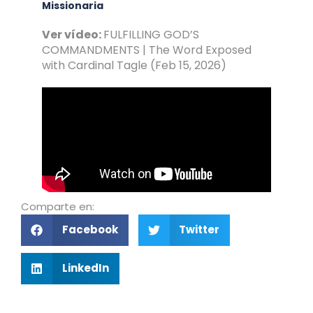
Missionaria
Ver vídeo:
FULFILLING GOD’S
COMMANDMENTS | The Word Exposed
with Cardinal Tagle (Feb 15, 2026)
Comparte en:
Facebook
Twitter
LinkedIn