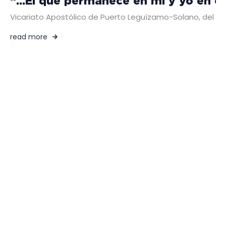
“…El que permanece en mí y yo en él
Vicariato Apostólico de Puerto Leguízamo-Solano, del 9 a
read more