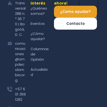
Trans
interés
ahora!
versal
¿Quiénes
¿Como ayudar?
28B n.
somos?
º 36 7
Eventos
Contacto
0 | Bo
gotá,
¿Cómo
D. C.
ayudar?
comu
nicaci
Columnas
ones
de
@om
Opinión
pdec
Actualida
olom
d
bia.or
g
+57 6
01 369
1282