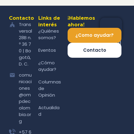
Contacto
Links de
¡Hablemos
Trans
interés
ahora!
versal
¿Quiénes
¿Como ayudar?
28B n.
somos?
º 36 7
Eventos
Contacto
0 | Bo
gotá,
¿Cómo
D. C.
ayudar?
comu
nicaci
Columnas
ones
de
@om
Opinión
pdec
Actualida
olom
d
bia.or
g
+57 6