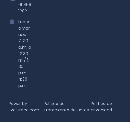
01 369
1282
Lunes
a vier
nes
7: 30
a.m. a
12:30
m / 1:
30
p.m.
4:30
p.m.
Power by
Política de
Política de
Evolutecc.com
Tratamiento de Datos
privacidad