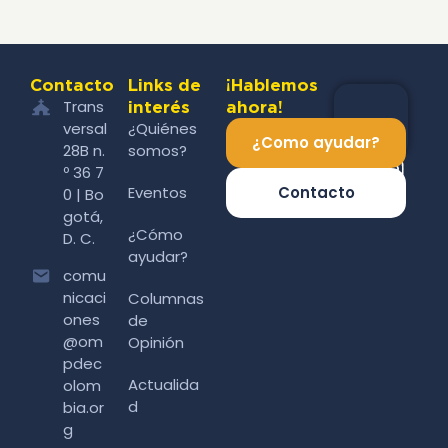
Contacto
Links de
¡Hablemos
Trans
interés
ahora!
versal
¿Quiénes
¿Como ayudar?
28B n.
somos?
º 36 7
Eventos
Contacto
0 | Bo
gotá,
¿Cómo
D. C.
ayudar?
comu
nicaci
Columnas
ones
de
@om
Opinión
pdec
Actualida
olom
d
bia.or
g