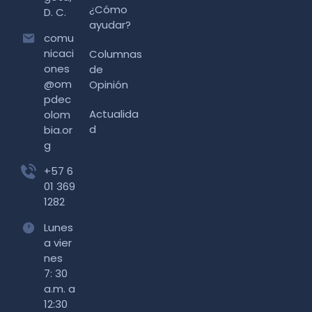
¿Cómo
D. C.
ayudar?
comu
nicaci
Columnas
ones
de
@om
Opinión
pdec
Actualida
olom
d
bia.or
g
+57 6
01 369
1282
Lunes
a vier
nes
7: 30
a.m. a
12:30