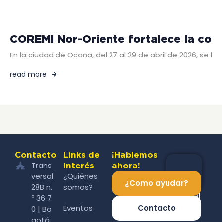
COREMI Nor-Oriente fortalece la co
En la ciudad de Ocaña, del 27 al 29 de abril de 2026, se 
read more
Contacto
Links de
¡Hablemos
Trans
interés
ahora!
versal
¿Quiénes
¿Como ayudar?
28B n.
somos?
º 36 7
Eventos
Contacto
0 | Bo
gotá,