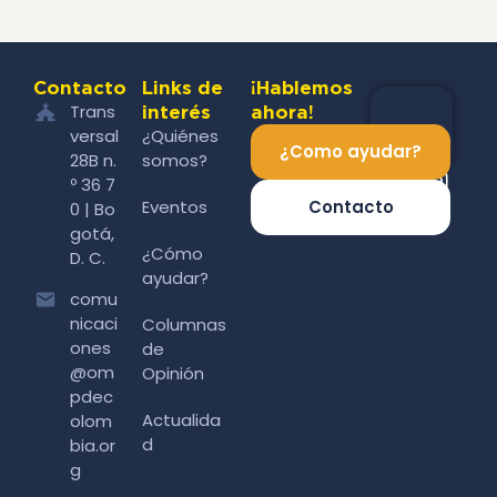
Contacto
Links de
¡Hablemos
Trans
interés
ahora!
versal
¿Quiénes
¿Como ayudar?
28B n.
somos?
º 36 7
Eventos
Contacto
0 | Bo
gotá,
¿Cómo
D. C.
ayudar?
comu
nicaci
Columnas
ones
de
@om
Opinión
pdec
Actualida
olom
d
bia.or
g