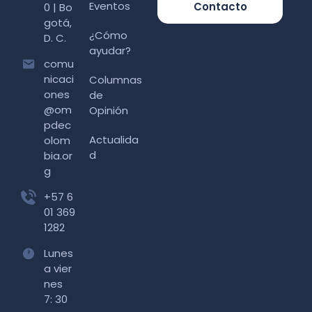
Eventos
Contacto
0 | Bo
gotá,
¿Cómo
D. C.
ayudar?
comu
nicaci
Columnas
ones
de
@om
Opinión
pdec
Actualida
olom
d
bia.or
g
+57 6
01 369
1282
Lunes
a vier
nes
7: 30