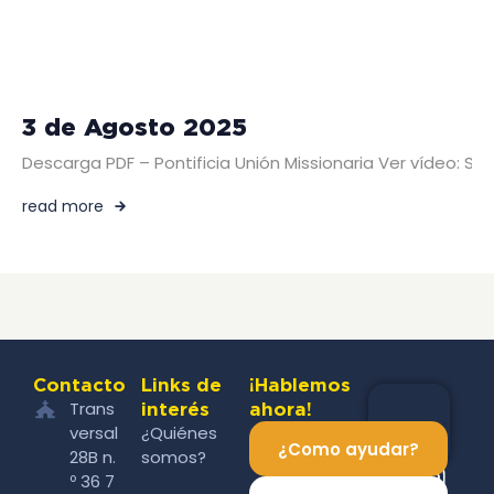
3 de Agosto 2025
Descarga PDF – Pontificia Unión Missionaria Ver vídeo: SE
read more
Contacto
Links de
¡Hablemos
Trans
interés
ahora!
versal
¿Quiénes
¿Como ayudar?
28B n.
somos?
º 36 7