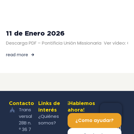
11 de Enero 2026
Descarga PDF – Pontificia Unión Missionaria Ver vídeo: 
read more
Contacto
Links de
¡Hablemos
Trans
interés
ahora!
versal
¿Quiénes
¿Como ayudar?
28B n.
somos?
º 36 7