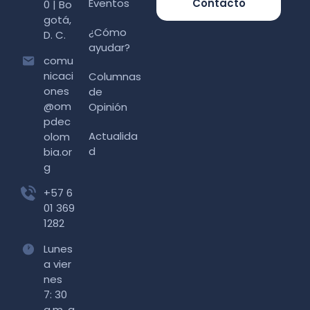
Eventos
Contacto
0 | Bo
gotá,
¿Cómo
D. C.
ayudar?
comu
nicaci
Columnas
ones
de
@om
Opinión
pdec
Actualida
olom
d
bia.or
g
+57 6
01 369
1282
Lunes
a vier
nes
7: 30
a.m. a