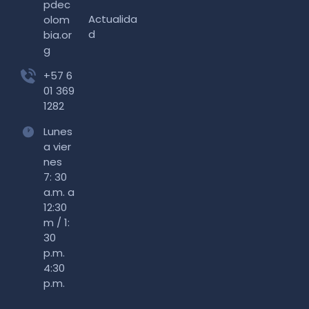
pdec
Actualida
olom
d
bia.or
g
+57 6
01 369
1282
Lunes
a vier
nes
7: 30
a.m. a
12:30
m / 1:
30
p.m.
4:30
p.m.