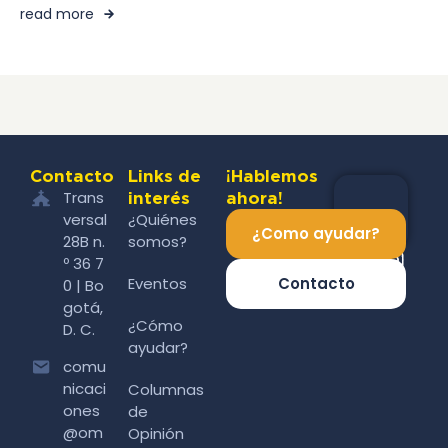
read more
Contacto
Links de
¡Hablemos
Trans
interés
ahora!
versal
¿Quiénes
¿Como ayudar?
28B n.
somos?
º 36 7
Eventos
Contacto
0 | Bo
gotá,
¿Cómo
D. C.
ayudar?
comu
nicaci
Columnas
ones
de
@om
Opinión