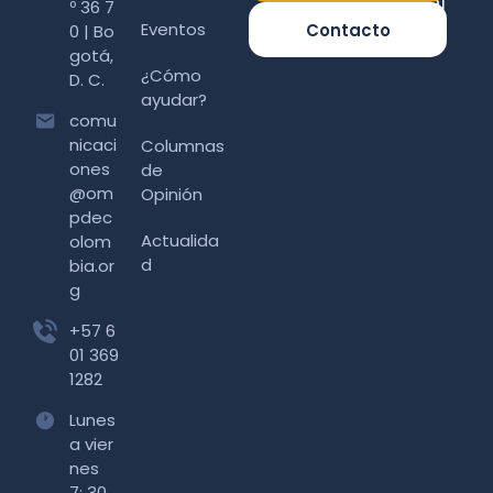
º 36 7
Eventos
Contacto
0 | Bo
gotá,
¿Cómo
D. C.
ayudar?
comu
nicaci
Columnas
ones
de
@om
Opinión
pdec
Actualida
olom
d
bia.or
g
+57 6
01 369
1282
Lunes
a vier
nes
7: 30