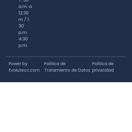
a.m. a
12:30
m / 1:
30
p.m.
4:30
p.m.
Power by
Política de
Política de
Evolutecc.com
Tratamiento de Datos
privacidad