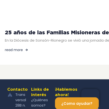
25 años de las Familias Misioneras de
En la Diócesis de Sonsón-Rionegro se vivió una jornada d
read more
Contacto
Links de
¡Hablemos
Trans
interés
ahora!
versal
¿Quiénes
¿Como ayudar?
28B n.
somos?