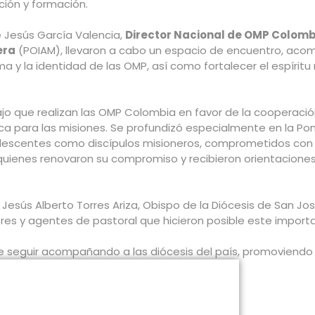
ción y formación.
e Jesús García Valencia,
Director Nacional de OMP Colomb
era
(POIAM), llevaron a cabo un espacio de encuentro, aco
ma y la identidad de las OMP, así como fortalecer el espíritu
o que realizan las OMP Colombia en favor de la cooperación m
ca para las misiones. Se profundizó especialmente en la Pont
lescentes como discípulos misioneros, comprometidos con la
quienes renovaron su compromiso y recibieron orientaciones
ús Alberto Torres Ariza, Obispo de la Diócesis de San José 
res y agentes de pastoral que hicieron posible este import
seguir acompañando a las diócesis del país, promoviendo una