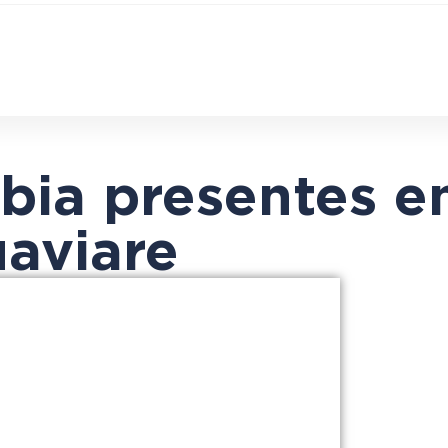
ia presentes en
uaviare