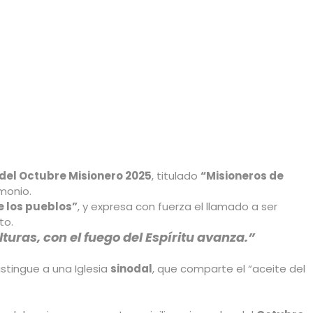
 del Octubre Misionero 2025
, titulado
“Misioneros de
imonio.
e los pueblos”
, y expresa con fuerza el llamado a ser
to.
uras, con el fuego del Espíritu avanza.”
stingue a una Iglesia
sinodal
, que comparte el “aceite del