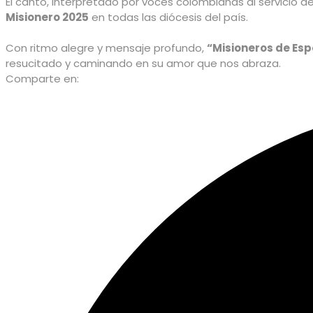
El canto, interpretado por voces colombianas al servicio d
Misionero 2025
en todas las diócesis del país.
Con ritmo alegre y mensaje profundo,
“Misioneros de Es
resucitado y caminando en su amor que nos abraza.
Comparte en: