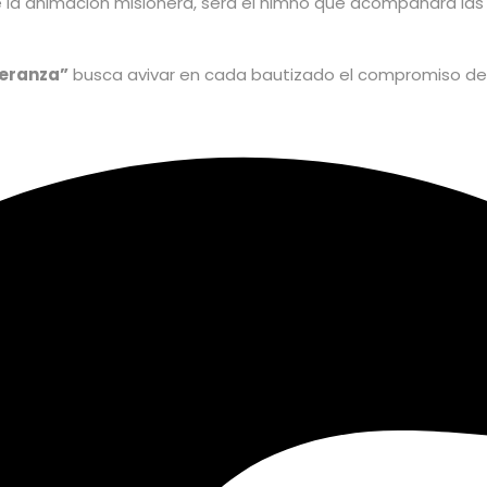
e la animación misionera, será el himno que acompañará las c
peranza”
busca avivar en cada bautizado el compromiso de a