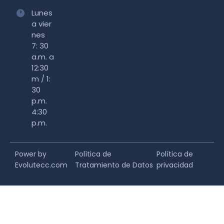
Lunes
a vier
nes
7: 30
a.m. a
12:30
m / 1:
30
p.m.
4:30
p.m.
Power by
Política de
Política de
Evolutecc.com
Tratamiento de Datos
privacidad