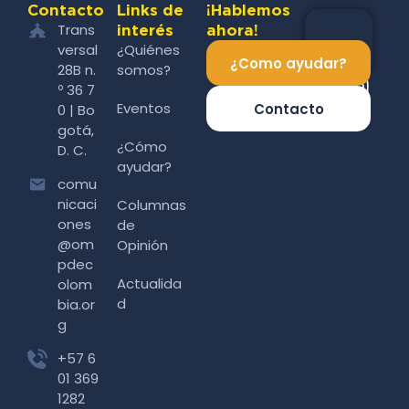
Contacto
Links de
¡Hablemos
Trans
interés
ahora!
versal
¿Quiénes
¿Como ayudar?
28B n.
somos?
º 36 7
Eventos
Contacto
0 | Bo
gotá,
¿Cómo
D. C.
ayudar?
comu
nicaci
Columnas
ones
de
@om
Opinión
pdec
Actualida
olom
d
bia.or
g
+57 6
01 369
1282