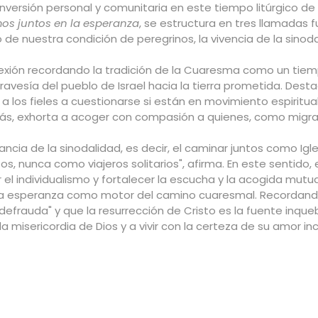
onversión personal y comunitaria en este tiempo litúrgico de
s juntos en la esperanza
, se estructura en tres llamadas 
de nuestra condición de peregrinos, la vivencia de la sinodal
eflexión recordando la tradición de la Cuaresma como un tie
a travesía del pueblo de Israel hacia la tierra prometida. De
a a los fieles a cuestionarse si están en movimiento espiritu
s, exhorta a acoger con compasión a quienes, como migran
tancia de la sinodalidad, es decir, el caminar juntos como Igle
s, nunca como viajeros solitarios", afirma. En este sentido
 el individualismo y fortalecer la escucha y la acogida mutua
 la esperanza como motor del camino cuaresmal. Recordando
defrauda" y que la resurrección de Cristo es la fuente inqueb
n la misericordia de Dios y a vivir con la certeza de su amor in