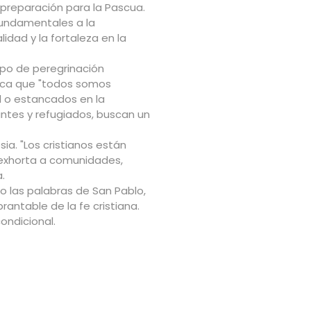
 preparación para la Pascua.
fundamentales a la
idad y la fortaleza en la
mpo de peregrinación
staca que "todos somos
al o estancados en la
tes y refugiados, buscan un
sia. "Los cristianos están
, exhorta a comunidades,
.
 las palabras de San Pablo,
rantable de la fe cristiana.
condicional.