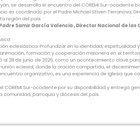
payán, se desarrolla el encuentro del COREMI Sur-occidente b
pacio es coordinado por el Padre Michael Stiven Terranova, D
ta región del país.
Padre Samir García Valencia , Director Nacional de la
usca:
ión eclesiástica. Profundizar en la identidad, espiritualidad y
animación, formación y cooperación misionera en el territori
25 al 28 de junio de 2026, como un acontecimiento clave par
nión eclesial, donde la oración compartida, el discernimien
 encuentro organizativo, es una experiencia de Iglesia que 
 COREMI Sur-occidente por su disponibilidad y entrega ge
a comunidad, parroquia y diócesis del país.