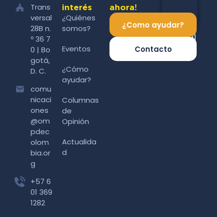
Trans
interés
ahora!
versal
¿Quiénes
¿Como ayudar?
28B n.
somos?
º 36 7
Eventos
Contacto
0 | Bo
gotá,
¿Cómo
D. C.
ayudar?
comu
nicaci
Columnas
ones
de
@om
Opinión
pdec
Actualida
olom
d
bia.or
g
+57 6
01 369
1282