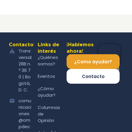
Contacto
Links de
¡Hablemos
Trans
interés
ahora!
versal
¿Quiénes
¿Como ayudar?
28B n.
somos?
º 36 7
Eventos
Contacto
0 | Bo
gotá,
¿Cómo
D. C.
ayudar?
comu
nicaci
Columnas
ones
de
@om
Opinión
pdec