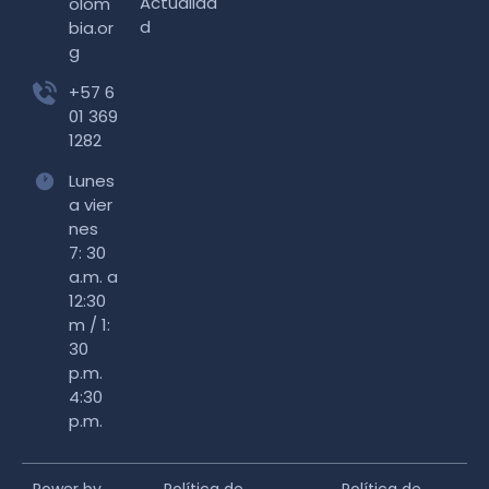
Actualida
olom
d
bia.or
g
+57 6
01 369
1282
Lunes
a vier
nes
7: 30
a.m. a
12:30
m / 1:
30
p.m.
4:30
p.m.