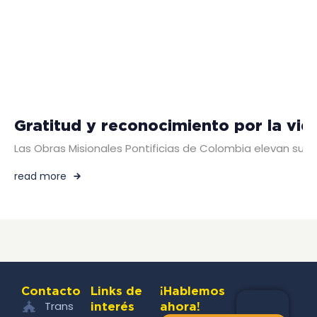
Gratitud y reconocimiento por la vi
Las Obras Misionales Pontificias de Colombia elevan su a
read more
Contacto
Links de
¡Hablemos
Trans
interés
ahora!