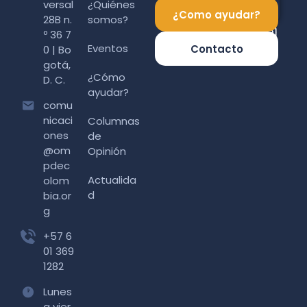
versal
¿Quiénes
¿Como ayudar?
28B n.
somos?
º 36 7
Eventos
Contacto
0 | Bo
gotá,
¿Cómo
D. C.
ayudar?
comu
nicaci
Columnas
ones
de
@om
Opinión
pdec
Actualida
olom
d
bia.or
g
+57 6
01 369
1282
Lunes
a vier