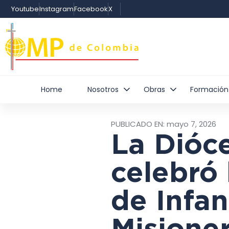
Youtube
Instagram
Facebook
X
Home
Nosotros
Obras
Formación
PUBLICADO EN:
mayo 7, 2026
La Dióc
celebró
de Infan
Misione