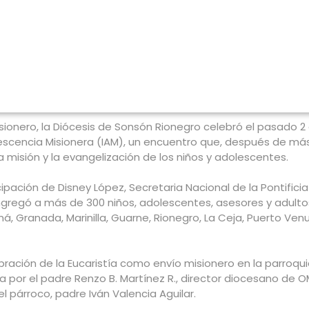
isionero, la Diócesis de Sonsón Rionegro celebró el pasado 
scencia Misionera (IAM), un encuentro que, después de más d
a misión y la evangelización de los niños y adolescentes.
ipación de Disney López, Secretaria Nacional de la Pontificia
ngregó a más de 300 niños, adolescentes, asesores y adulto
á, Granada, Marinilla, Guarne, Rionegro, La Ceja, Puerto Venu
lebración de la Eucaristía como envío misionero en la parroq
da por el padre Renzo B. Martínez R., director diocesano de O
l párroco, padre Iván Valencia Aguilar.