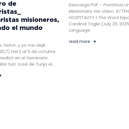
ro de
Descarga PDF – Pontificia U
istas_
Missionaria Ver vídeo: ATTEN
HOSPITALITY | The Word Exp
ristas misioneros,
Cardinal Tagle (July 20, 2025
ndo el mundo
Language
read more
e, Señor, y yo me dejé
 20,7) Del 2 al 5 de octubre
realizó en el Seminario
liar San José de Tunja el…