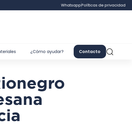
Whatsapp
Políticas de privacidad
teriales
¿Cómo ayudar?
Contacto
Rionegro
esana
cia