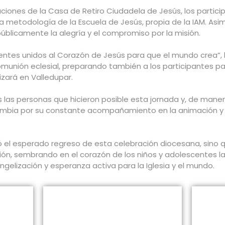
aciones de la Casa de Retiro Ciudadela de Jesús, los partici
la metodología de la Escuela de Jesús, propia de la IAM. Asim
úblicamente la alegría y el compromiso por la misión.
entes unidos al Corazón de Jesús para que el mundo crea”, l
omunión eclesial, preparando también a los participantes pa
izará en Valledupar.
 las personas que hicieron posible esta jornada y, de maner
lombia por su constante acompañamiento en la animación y f
 el esperado regreso de esta celebración diocesana, sino q
egión, sembrando en el corazón de los niños y adolescentes 
ngelización y esperanza activa para la Iglesia y el mundo.