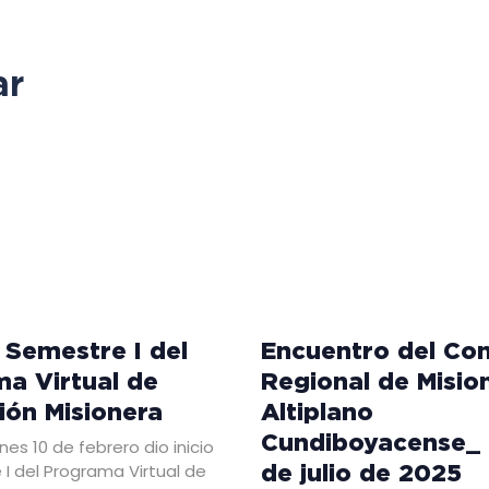
ar
l Semestre I del
Encuentro del Co
a Virtual de
Regional de Misio
ón Misionera
Altiplano
Cundiboyacense_ 
nes 10 de febrero dio inicio
de julio de 2025
 I del Programa Virtual de