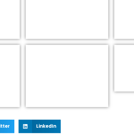
tter
LinkedIn