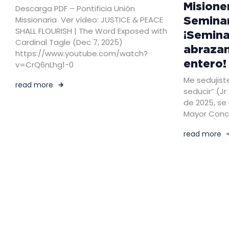
Misione
Descarga PDF – Pontificia Unión
Seminar
Missionaria Ver vídeo: JUSTICE & PEACE
SHALL FLOURISH | The Word Exposed with
¡Semina
Cardinal Tagle (Dec 7, 2025)
abraza
https://www.youtube.com/watch?
entero!
v=CrQ6nLhg1-0
Me sedujist
read more
seducir” (Jr
de 2025, se 
Mayor Conci
read more