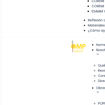
COREMI 
COREMI 
ESAIAM V
Reflexión 
Materiales
¿Cómo ay
Hom
Noso
Qui
Revi
Cor
Dir
Obra
POP