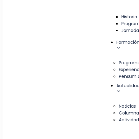
Historia
Progra
Jornada
Formación
Programa
Experien
Pensum 
Actualida
Noticias
Columnas
Activida