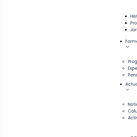
His
Pr
Jo
Form
Prog
Expe
Pen
Actua
Noti
Col
Acti