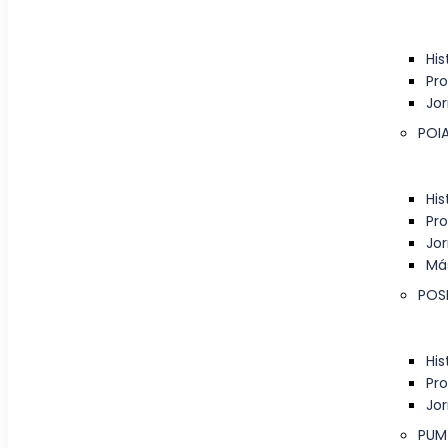
His
Pr
Jo
POI
His
Pr
Jo
Má
POS
His
Pr
Jo
PUM