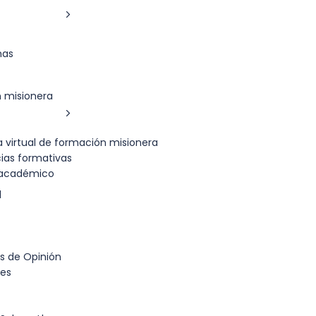
mas
 misionera
 virtual de formación misionera
cias formativas
académico
d
 de Opinión
des