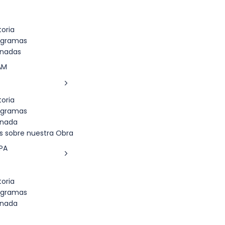
toria
ogramas
rnadas
AM
toria
ogramas
rnada
s sobre nuestra Obra
PA
toria
ogramas
rnada