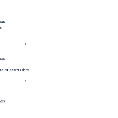
mas
s
mas
re nuestra Obra
mas