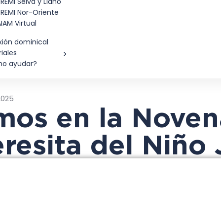
EMI Selva y Llano
REMI Nor-Oriente
IAM Virtual
xión dominical
iales
o ayudar?
2025
mos en la Noven
resita del Niño