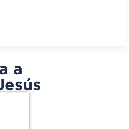
a a
 Jesús