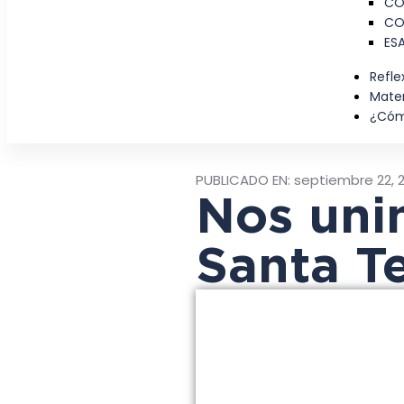
COR
CO
ESA
Refle
Mater
¿Cóm
PUBLICADO EN:
septiembre 22, 
Nos uni
Santa Te