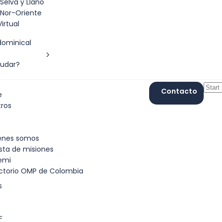
Selva y Llano
Nor-Oriente
irtual
dominical
udar?
Contacto
e
tros
énes somos
sta de misiones
emi
ectorio OMP de Colombia
s
F