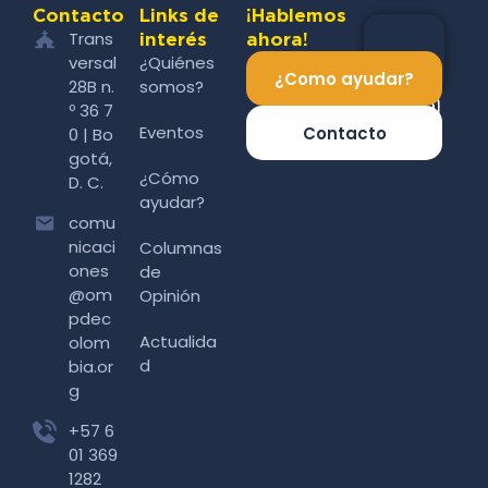
Contacto
Links de
¡Hablemos
Trans
interés
ahora!
versal
¿Quiénes
¿Como ayudar?
28B n.
somos?
º 36 7
Eventos
Contacto
0 | Bo
gotá,
¿Cómo
D. C.
ayudar?
comu
nicaci
Columnas
ones
de
@om
Opinión
pdec
Actualida
olom
d
bia.or
g
+57 6
01 369
1282