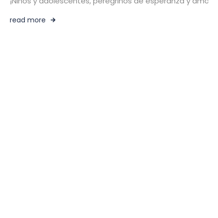
¡Niños y adolescentes, peregrinos de esperanza y amor! 
read more