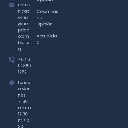
comu
nicaci
Columnas
ones
de
@om
Opinión
pdec
Actualida
olom
d
bia.or
g
+57 6
01 369
1282
Lunes
a vier
nes
7: 30
a.m. a
12:30
m / 1:
30