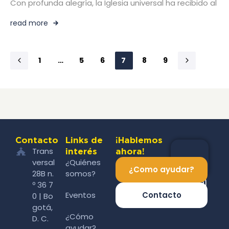
Con profunda alegría, la Iglesia universal ha recibido al
read more
1
…
5
6
7
8
9
Contacto
Links de
¡Hablemos
Trans
interés
ahora!
versal
¿Quiénes
¿Como ayudar?
28B n.
somos?
º 36 7
Eventos
Contacto
0 | Bo
gotá,
¿Cómo
D. C.
ayudar?